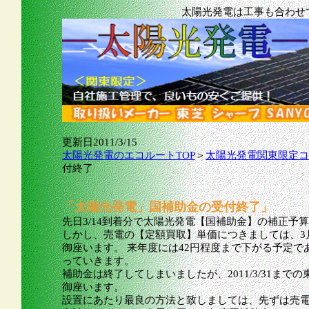
太陽光発電は工事も合わせ
更新日2011/3/15
太陽光発電のエコルートTOP
＞
太陽光発電関東限定コ
付終了
「太陽光発電」国補助金の受付終了」
先日3/14到着分で太陽光発電【国補助金】の補正予
しかし、売電の【定額買取】単価につきましては、3
御座います。 来年度には42円程度まで下がる予定で
っていきます。
補助金は終了してしまいましたが、2011/3/31ま
御座います。
設置にあたり最良の方法と致しましては、先ずは売電