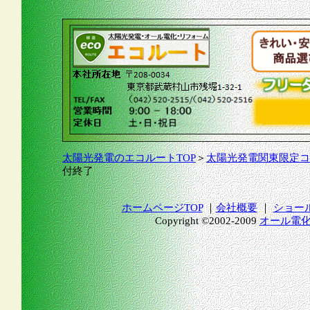
太陽光発電のエコルートTOP
＞
太陽光発電関東限定コ
付終了
ホームページTOP
｜
会社概要
｜
ショー
Copyright ©2002-2009
オール電化