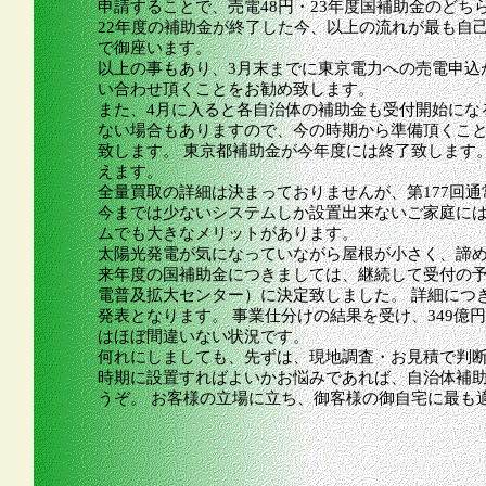
申請することで、売電48円・23年度国補助金のどち
22年度の補助金が終了した今、以上の流れが最も自
で御座います。
以上の事もあり、3月末までに東京電力への売電申込
い合わせ頂くことをお勧め致します。
また、4月に入ると各自治体の補助金も受付開始にな
ない場合もありますので、今の時期から準備頂くこ
致します。 東京都補助金が今年度には終了致します
えます。
全量買取の詳細は決まっておりませんが、第177回
今までは少ないシステムしか設置出来ないご家庭に
ムでも大きなメリットがあります。
太陽光発電が気になっていながら屋根が小さく、諦
来年度の国補助金につきましては、継続して受付の予定
電普及拡大センター）に決定致しました。 詳細につ
発表となります。 事業仕分けの結果を受け、349億
はほぼ間違いない状況です。
何れにしましても、先ずは、現地調査・お見積で判断
時期に設置すればよいかお悩みであれば、自治体補
うぞ。 お客様の立場に立ち、御客様の御自宅に最も