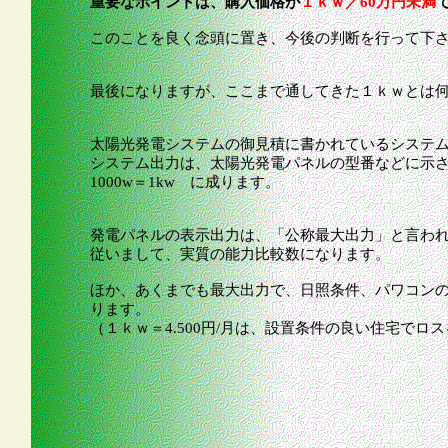
重要なポイントは、購入価格が
１ｋｗ／60万円未満
このことを良く念頭に置き、今後の判断を行って下
最後になりますが、ここまで通してきた１ｋｗとは
太陽光発電システムの御見積に書かれているシステ
システム出力は、太陽光発電パネルの型番などに示
1000w＝1kw に成ります。
発電パネルの表示出力は、「公称最大出力」と言われ
従いまして、実質の能力比較数になります。
ほか、あくまでも最大出力で、日照条件、パワコン
ります。
（１ｋｗ＝4.500円/月は、設置条件の良い住宅で