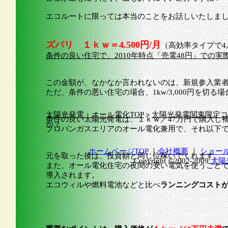
エコルートに限っては本当のことをお話しいたしま
ズバリ １ｋｗ＝4.500円/月
（高効率タイプで4,
条件の良い住宅で、2010年時点「売電48円」での
この金額が、なかなか言われないのは、新規参入業
ただ、条件の悪い住宅の場合、1kw/3,000円を切る
太陽光発電・オール電化TOP
＞
太陽光発電関東限定コ
条件の良い太陽光発電は、１ｋｗ／47万円で購入し
か？
プロパンガスエリアのオール電化兼用で、それ以下
ホームページTOP
｜
会社概要
｜
ショー
元を取った後は、投資額と同じ位稼いでくれます。
Copyright ©2002-2009
太陽
また、オール電化住宅の夜間の安い電気を使うこと
導入されます。
エコウィルや燃料電池などと比べ
ランニングコスト