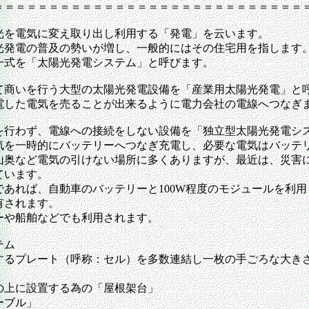
＝＝＝＝＝＝＝＝＝＝＝＝＝＝＝＝＝＝＝＝＝＝＝＝＝＝＝＝
光を電気に変え取り出し利用する「発電」を云います。
光発電の普及の勢いが増し、一般的にはその住宅用を指します
一式を「太陽光発電システム」と呼びます。
て商いを行う大型の太陽光発電設備を「産業用太陽光発電」と
電した電気を売ることが出来るように電力会社の電線へつなぎ
を行わず、電線への接続をしない設備を「独立型太陽光発電シ
気を一時的にバッテリーへつなぎ充電し、必要な電気はバッテ
山奥など電気の引けない場所に多くありますが、最近は、災害
ています。
あれば、自動車のバッテリーと100W程度のモジュールを利
有されます。
ーや船舶などでも利用されます。
テム
するプレート（呼称：セル）を多数連結し一枚の手ごろな大き
の上に設置する為の「屋根架台」
ーブル」