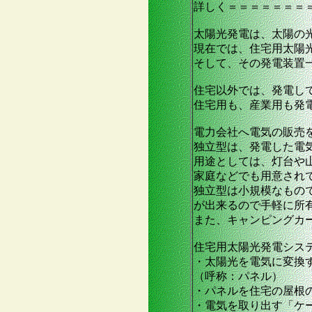
詳しく＝＝＝＝＝＝＝
太陽光発電は、太陽の
現在では、住宅用太陽
そして、その発電装置
住宅以外では、発電し
住宅用も、産業用も発
電力会社へ電気の販売
独立型は、発電した電
用途としては、灯台や
家庭などでも用意され
独立型は小規模なもので
が出来るので手軽に所
また、キャンピングカ
住宅用太陽光発電シス
・太陽光を電気に変換
（呼称：パネル）
・パネルを住宅の屋根
・電気を取り出す「ケ