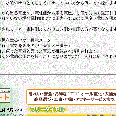
い、水道の圧力と同じように圧力の高い方から低い方へ流れま
ンから出る電圧を、電柱側から来る電圧より僅かに高く設定し
されていない場合電柱側は常に圧力があるので住宅へ電気が供
始されますと、電柱側よりパワコン側の電圧の方が高くなりま
電気を量るのが「買電メーター」
て行く電気を図るのが「売電メーター」
れ、買った電気と売った電気が確認され清算されます。
はその電線の圧力を抜くことになりますので、それに応じそれ