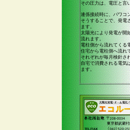
その圧力は、電圧と言
連係接続時に、パワコ
そうすることで、発電
ます。
太陽光により発電が開
流れます。
電柱側から流れてくる
住宅から電柱側へ流れ
それぞれが毎月検針さ
自宅で消費される電気
ます。