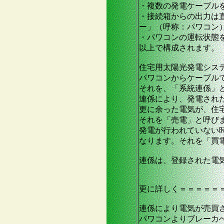
・複数の発電ケーブル
・接続箱からの出力は
ー」（呼称：パワコン
・パワコンの運転状態
以上で構成されます。
住宅用太陽光発電シス
パワコンからケーブル
それを、「系統連係」
連係により、発電され
更に余った電気が、住
それを「売電」と呼び
発電が行われていない
なります。それを「買
連係は、登録された電
更に詳しく＝＝＝＝＝
連係により電気が売買
パワコンよりブレーカ