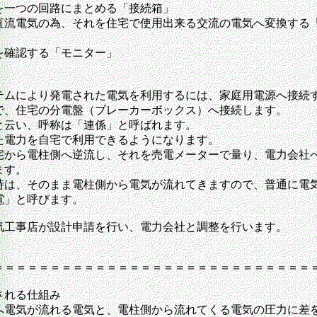
を一つの回路にまとめる「接続箱」
直流電気の為、それを住宅で使用出来る交流の電気へ変換する
）
を確認する「モニター」
テムにより発電された電気を利用するには、家庭用電源へ接続
で、住宅の分電盤（ブレーカーボックス）へ接続します。
と云い、呼称は「連係」と呼ばれます。
た電力を自宅で利用できるようになります。
宅から電柱側へ逆流し、それを売電メーターで量り、電力会社
ます。
時は、そのまま電柱側から電気が流れてきますので、普通に電
電」と呼びます。
気工事店が設計申請を行い、電力会社と調整を行います。
＝＝＝＝＝＝＝＝＝＝＝＝＝＝＝＝＝＝＝＝＝＝＝＝＝＝＝＝
される仕組み
へ電気が流れる電気と、電柱側から流れてくる電気の圧力に差