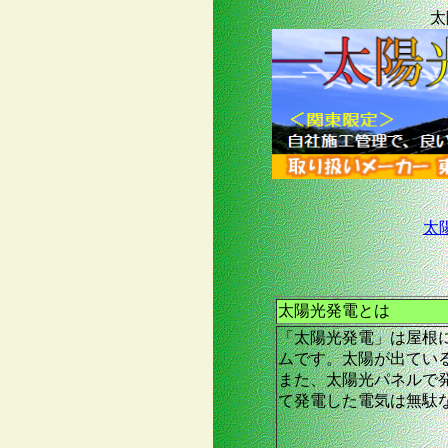
太
太
太陽光発電とは
「太陽光発電」は屋根
ムです。太陽が出てい
また、太陽光パネルで
て発電した電気は無駄