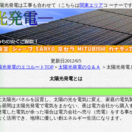
陽光発電は工事も合わせて（こちらは
関東エリア
コ ーナーで
更新日2012/6/5
陽光発電のエコルートTOP
＞
太陽光発電のＱ＆Ａ
＞太陽光発電
太陽光発電とは
に太陽光パネルを設置し、太陽の光を電気に変え、家庭の電気
る昼間は太陽光発電で電気をまかない、夜は電力会社から購入
発電した電気が余った場合は電力会社へ売り（売電）をする事
なく活用でき、地球に優しい創エネルギー生活になります。