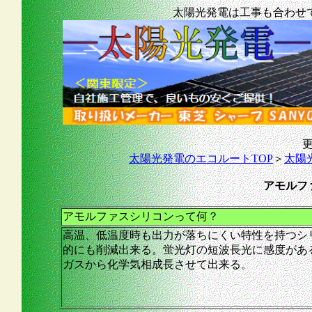
太陽光発電は工事も合わせ
更
太陽光発電のエコルートTOP
＞
太陽
アモルフ
アモルファスシリコンって何？
高温、低温度時も出力が落ちにくい特性を持つシ
的にも削減出来る。蛍光灯の短波長光に感度があ
ガスから化学気相成長させて出来る。