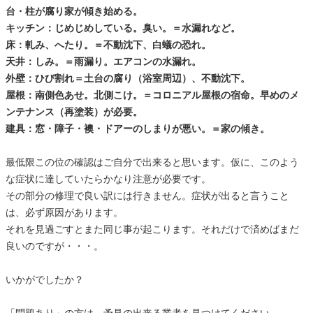
台・柱が腐り家が傾き始める。
キッチン：じめじめしている。臭い。＝水漏れなど。
床：軋み、へたり。＝不動沈下、白蟻の恐れ。
天井：しみ。＝雨漏り。エアコンの水漏れ。
外壁：ひび割れ＝土台の腐り（浴室周辺）、不動沈下。
屋根：南側色あせ。北側こけ。＝コロニアル屋根の宿命。早めのメ
ンテナンス（再塗装）が必要。
建具：窓・障子・襖・ドアーのしまりが悪い。＝家の傾き。
最低限この位の確認はご自分で出来ると思います。仮に、このよう
な症状に達していたらかなり注意が必要です。
その部分の修理で良い訳には行きません。症状が出ると言うこと
は、必ず原因があります。
それを見過ごすとまた同じ事が起こります。それだけで済めばまだ
良いのですが・・・。
いかがでしたか？