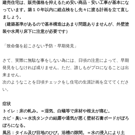
建売住宅は、販売価格を抑えるため安い商品・安い工事が基本にな
っています。築１０年以内に総点検をし先々に渡る計画を立て直し
ましょう。
（建築基準があるので基本構造はあまり問題ありませんが、外壁塗
装や水周り床下に注意が必要です）
「致命傷を起こさない予防・早期発見」
さて、実際に無駄な事をしない為には、日頃の注意によって、早期
発見をしなければ成りません。ただ、誰しもがプロになることは出
来ません。
次のようなことを日頃チェックをし住宅の生涯計画を立ててくださ
い。
症状
トイレ：床の軋み。＝湿気、白蟻等で床材や根太が痛む。
カビ・臭い＝水洗タンクの結露や通気が悪く壁材石膏ボードがぼろ
ぼろになる。
風呂：タイル及び目地のひび。浴槽の隙間。＝水の浸入により土