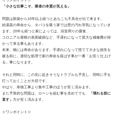
☆ワンポイント☆
「小さな仕事こそ、業者の本質が見える」
問題は新築から10年以上経つとあちこち不具合が出て来ます。
給湯器の寿命から、タバコを吸う家では壁の汚れ等気になっていき
ます。20年も経つと家によっては、浴室周りの腐食、
コロニアル屋根の表面破損など、手遅れになって莫大な補修費が掛
かって来る事もあります。
本来、物には寿命があります。手遅れになって慌てて大きな損失を
被る前に、適切な処理で家の寿命を延ばす事が一番「お安く仕上げ
る」事になります。
それと同時に、この先に起きそうなトラブルも予見し、同時に手を
打っておくことが大切です。
やはり、単独工事より集中工事のほうが安く済みます。
また予算的な問題は、ローンを組む事を含めてでも、
「壊れる前に
直す」
方が安く済みます。
☆ワンポイント☆