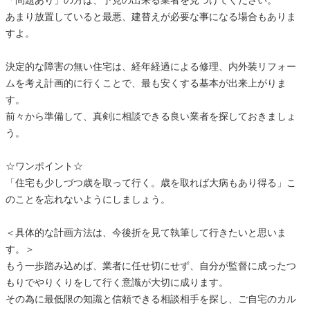
「問題あり」の方は、予見の出来る業者を見つけてください。
あまり放置していると最悪、建替えが必要な事になる場合もありま
すよ。
決定的な障害の無い住宅は、経年経過による修理、内外装リフォー
ムを考え計画的に行くことで、最も安くする基本が出来上がりま
す。
前々から準備して、真剣に相談できる良い業者を探しておきましょ
う。
☆ワンポイント☆
「住宅も少しづつ歳を取って行く。歳を取れば大病もあり得る」こ
のことを忘れないようにしましょう。
＜具体的な計画方法は、今後折を見て執筆して行きたいと思いま
す。＞
もう一歩踏み込めば、業者に任せ切にせず、自分が監督に成ったつ
もりでやりくりをして行く意識が大切に成ります。
その為に最低限の知識と信頼できる相談相手を探し、ご自宅のカル