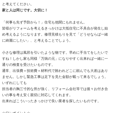
と考えてください。
家と人は同じです。大切に！
「何事も先ず予防から！」住宅も他聞にもれません。
皆様がリフォームを考えるきっかけは大抵住宅に不具合が発生し始
め考えるようになります。修理見積もりを見て「どうせならば一緒
に綺麗にしたい」、と考えることでしょう。
小さな修理は風邪を引いたような物です。早めに手当てをしたいで
すね！しかし家も同様「万病の元」になりやすく出来れば一緒に一
通りの検査を受けたいものです。
通常、出張費＋技術費＋材料代で賄われどこに頼んでも大差はあり
ません。しかし緊急工事は足下を見た金額が載って来るでしょう。
いずれにしても
担当者の胸三寸的な所が強く、リフォーム会社等では後々お付き合
いの事を考え安く親切に対応してくれます。
出来ればこういったきっかけで良い業者を探したいものです。