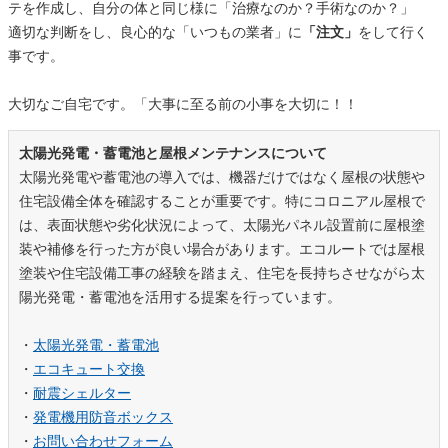
テを作成し、自分の体と同じ様に「治療なのか？手術なのか？」
適切な判断をし、良心的な「いつもの業者」に
「注文」
をして行く
事です。
大切なご自宅です。「大事に至る前の小事を大切に！！
太陽光発電・蓄電池と屋根メンテナンスについて
太陽光発電や蓄電池の導入では、機器だけではなく屋根の状態や
住宅設備全体を確認することが重要です。特にコロニアル屋根で
は、表面状態や劣化状況によって、太陽光パネル設置前に屋根塗
装や補修を行った方が良い場合があります。エコルートでは屋根
塗装や住宅設備工事の経験を踏まえ、住宅を長持ちさせながら太
陽光発電・蓄電池を活用する提案を行っています。
・
太陽光発電・蓄電池
・
エコキュート交換
・
耐震シェルター
・
発電機用防音ボックス
・
お問い合わせフォーム