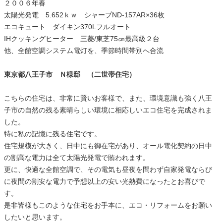
２００６年春
太陽光発電 5.652ｋｗ シャープND-157AR×36枚
エコキュート ダイキン370Lフルオート
IHクッキングヒーター 三菱/東芝75㎝最高級２台
他、全館空調システム電灯を、季節時間帯別へ合流
東京都八王子市 Ｎ様邸 （二世帯住宅）
こちらの住宅は、非常に賢いお客様で、また、環境意識も強く八王
子市の自然の残る素晴らしい環境に相応しいエコ住宅を完成されま
した。
特に私の記憶に残る住宅です。
住宅規模が大きく、日中にも御在宅があり、オール電化契約の日中
の割高な電力は全て太陽光発電で賄われます。
更に、快適な全館空調で、その電気も昼夜を問わず自家発電ならび
に夜間の割安な電力で予想以上の安い光熱費になったとお喜びで
す。
是非皆様もこのような住宅をお手本に、エコ・リフォームをお願い
したいと思います。