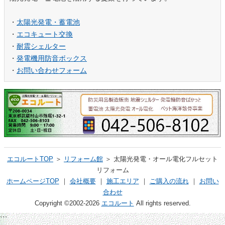
・
太陽光発電・蓄電池
・
エコキュート交換
・
耐震シェルター
・
発電機用防音ボックス
・
お問い合わせフォーム
エコルートTOP
＞
リフォーム館
＞ 太陽光発電・オール電化フルセット
リフォーム
ホームページTOP
｜
会社概要
｜
施工エリア
｜
ご購入の流れ
｜
お問い
合わせ
Copyright ©2002-2026
エコルート
All rights reserved.
```