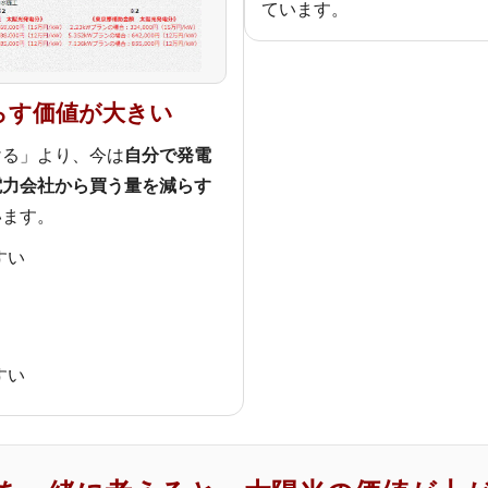
ています。
らす価値が大きい
ける」より、今は
自分で発電
電力会社から買う量を減らす
います。
すい
すい