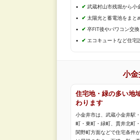
✔
武蔵村山市残堀から小
✔
太陽光と蓄電池をまと
✔
卒FIT後やパワコン交
✔
エコキュートなど住宅
小金
住宅地・緑の多い地
わります
小金井市は、武蔵小金井駅
町・東町・緑町、貫井北町
関野町方面などで住宅条件