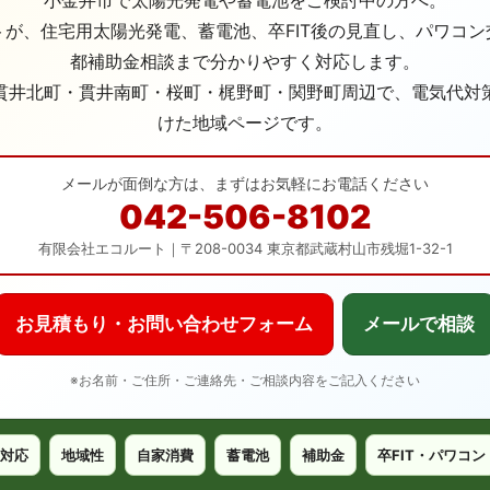
小金井市で太陽光発電や蓄電池をご検討中の方へ。
が、住宅用太陽光発電、蓄電池、卒FIT後の見直し、パワコ
都補助金相談まで分かりやすく対応します。
貫井北町・貫井南町・桜町・梶野町・関野町周辺で、電気代対
けた地域ページです。
メールが面倒な方は、まずはお気軽にお電話ください
042-506-8102
有限会社エコルート｜〒208-0034 東京都武蔵村山市残堀1-32-1
お見積もり・お問い合わせフォーム
メールで相談
※お名前・ご住所・ご連絡先・ご相談内容をご記入ください
対応
地域性
自家消費
蓄電池
補助金
卒FIT・パワコン