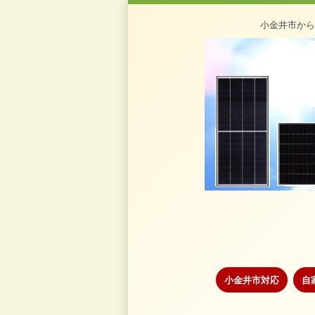
小金井市から
小金井市対応
自