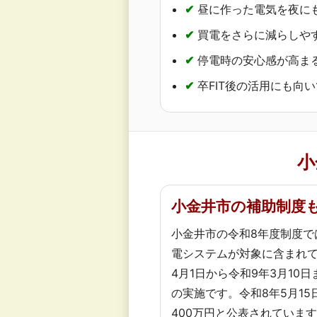
✔
昼に作った電気を夜に
✔
買電をさらに減らしや
✔
停電時の安心感が高ま
✔
卒FIT後の活用にも向
小
小金井市の補助制度
小金井市の令和8年度制度で
電システムが対象に含まれて
4月1日から令和9年3月10
の実施です。令和8年5月1
400万円と公表されていま