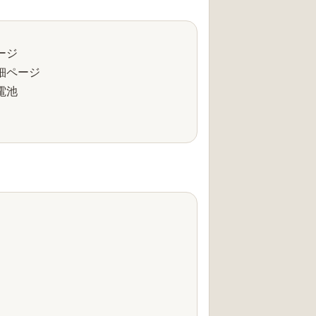
ージ
細ページ
電池